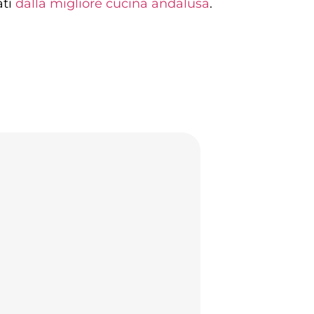
ati
dalla migliore cucina andalusa
.