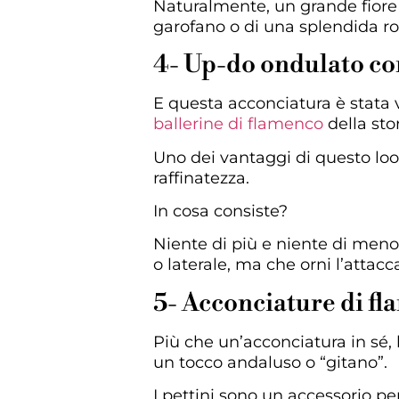
Naturalmente, un grande fiore c
garofano o di una splendida ro
4- Up-do ondulato co
E questa acconciatura è stata 
ballerine di flamenco
della stor
Uno dei vantaggi di questo lo
raffinatezza.
In cosa consiste?
Niente di più e niente di men
o laterale, ma che orni l’atta
5- Acconciature di fl
Più che un’acconciatura in sé, 
un tocco andaluso o “gitano”.
I pettini sono un accessorio pe