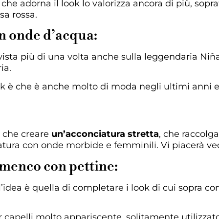
he adorna il look lo valorizza ancora di più, soprat
sa rossa.
n onde d’acqua:
vista più di una volta anche sulla leggendaria Niñ
ia.
ok è che è anche molto di moda negli ultimi anni 
o che creare
un’acconciatura stretta
, che raccolga
ccatura con onde morbide e femminili. Vi piacerà v
amenco con pettine:
l’idea è quella di completare i look di cui sopra 
r capelli molto appariscente, solitamente utilizzat