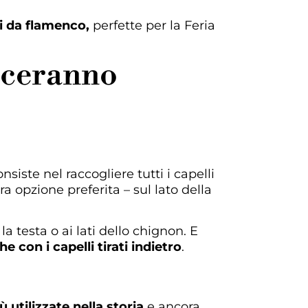
li da flamenco,
perfette per la Feria
iaceranno
nsiste nel raccogliere tutti i capelli
a opzione preferita – sul lato della
a testa o ai lati dello chignon. E
 con i capelli tirati indietro
.
 utilizzate nella storia
e ancora