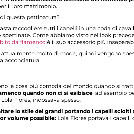
er il loro matrimonio.
 di questa pettinatura?
asta raccogliere tutti i capelli in una coda di cava
re spettinate. Come abbiamo visto nel look preced
bito da flamenco
è il suo accessorio più inseparabi
o attualmente molto di moda, quindi vengono spess
a acconciatura.
 sono la cosa più comoda del mondo quando si tratta
lamenco quando non ci si esibisce
, ad esempio pe
Lola Flores, indossava spesso.
tare lo stile dei grandi portando i capelli sciolti
or volume possibile:
Lola Flores portava i capelli