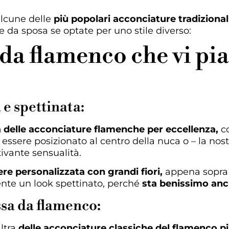
alcune delle
più popolari acconciature tradiziona
 da sposa se optate per uno stile diverso:
 da flamenco che vi p
 e spettinata:
 delle acconciature flamenche per eccellenza,
co
ssere posizionato al centro della nuca o – la nostr
ivante sensualità.
e personalizzata con grandi fiori,
appena sopra l
nte un look spettinato, perché
sta benissimo anche
ssa da flamenco:
altra
delle acconciature classiche del flamenco più