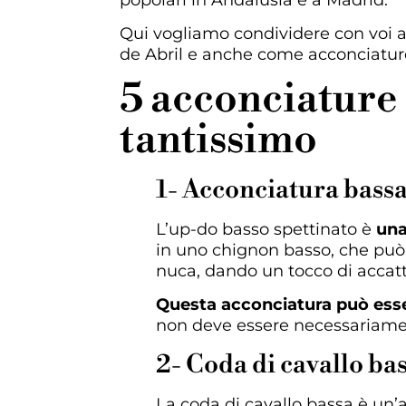
popolari in Andalusia e a Madrid.
Qui vogliamo condividere con voi 
de Abril e anche come acconciature
5 acconciature
tantissimo
1- Acconciatura bassa
L’up-do basso spettinato è
una
in uno chignon basso, che può e
nuca, dando un tocco di accatt
Questa acconciatura può esser
non deve essere necessariame
2- Coda di cavallo ba
La coda di cavallo bassa è un’