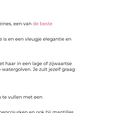
Peines, een van
de beste
e is en een vleugje elegantie en
het haar in een lage of zijwaartse
 watergolven. Je zult jezelf graag
 te vullen met een
encojurken en ook bij mantilles.