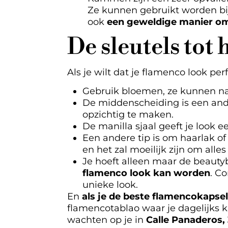
Ze kunnen gebruikt worden bij
ook
een geweldige manier om
De sleutels tot
Als je wilt dat je flamenco look per
Gebruik bloemen, ze kunnen natuu
De middenscheiding is een and
opzichtig te maken.
De manilla sjaal geeft je look 
Een andere tip is om haarlak o
en het zal moeilijk zijn om alles
Je hoeft alleen maar de beauty
flamenco look kan worden
. C
unieke look.
En
als je de beste flamencokapsels
flamencotablao waar je dagelijks k
wachten op je in
Calle Panaderos, 