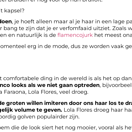
it kapsel?
doen
, je hoeft alleen maar al je haar in een lage p
 bang te zijn dat je er verfomfaaid uitziet. Zoals 
en en natuurlijk is de
flamencojurk
het meest onaf
omenteel erg in de mode, dus ze worden vaak ge
t comfortabele ding in de wereld is als het op da
nco looks als we niet gaan optreden
, bijvoorbee
a Faraona, Lola Flores, veel droeg.
 de groten willen imiteren door ons haar los te dr
elijk volume te geven.
Lola Flores droeg haar h
rdig golven populairder zijn.
em die de look siert het nog mooier, vooral als h