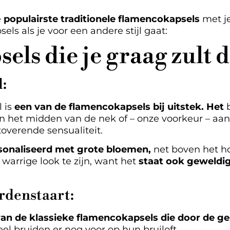
e
populairste traditionele flamencokapsels
met j
sels als je voor een andere stijl gaat:
ls die je graag zult 
l:
 is
een van de flamencokapsels bij uitstek. Het
b
 in het midden van de nek of – onze voorkeur – aa
toverende sensualiteit.
sonaliseerd met grote bloemen,
net boven het ho
 warrige look te zijn, want het
staat ook geweldig
rdenstaart:
an de klassieke flamencokapsels die door de ge
el bruiden er nog voor op hun bruiloft.