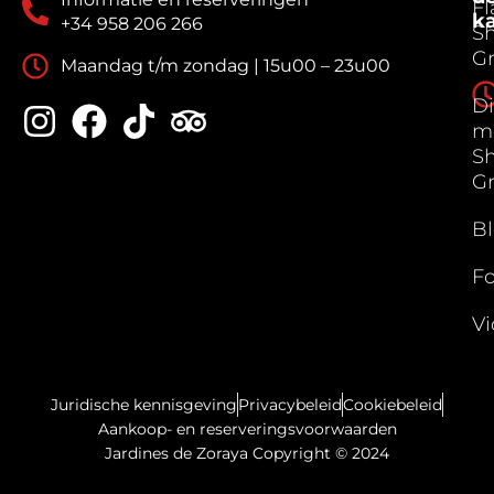
F
k
+34 958 206 266
S
G
Maandag t/m zondag | 15u00 – 23u00
Di
m
S
G
B
Fo
Vi
Juridische kennisgeving
Privacybeleid
Cookiebeleid
Aankoop- en reserveringsvoorwaarden
Jardines de Zoraya Copyright © 2024