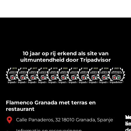
Flamenco Granada
10 jaar op rij erkend als site van
uitmuntendheid door Tripadvisor
Flamenco Granada met terras en
restaurant
V
N
Calle Panaderos, 32 18010 Granada, Spanje
a
li
d
Informatie en reserveringen