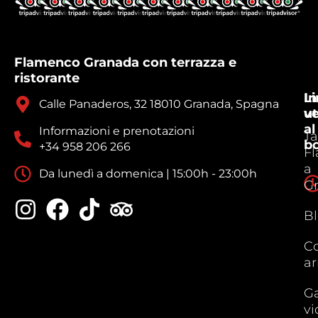
Flamenco Granada con terrazza e
ristorante
In
Li
Calle Panaderos, 32 18010 Granada, Spagna
ve
ut
al
Informazioni e prenotazioni
Ta
b
+34 958 206 266
F
a
Da lunedì a domenica | 15:00h - 23:00h
G
B
C
ar
Ga
vi