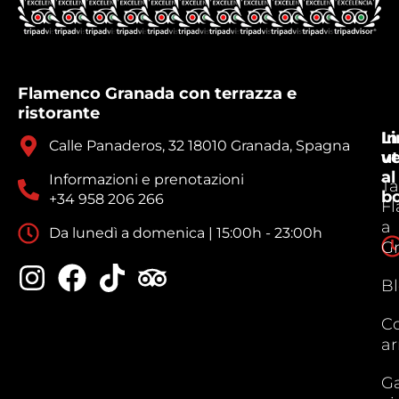
Flamenco Granada con terrazza e
ristorante
In
Li
Calle Panaderos, 32 18010 Granada, Spagna
ve
ut
al
Informazioni e prenotazioni
Ta
b
+34 958 206 266
F
a
Da lunedì a domenica | 15:00h - 23:00h
G
B
C
ar
Ga