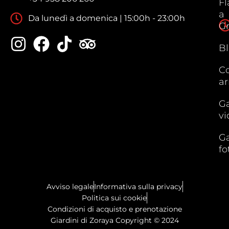
F
a
Da lunedì a domenica | 15:00h - 23:00h
G
B
C
ar
Ga
vi
Ga
fo
Avviso legale
Informativa sulla privacy
Politica sui cookie
Condizioni di acquisto e prenotazione
Giardini di Zoraya Copyright © 2024