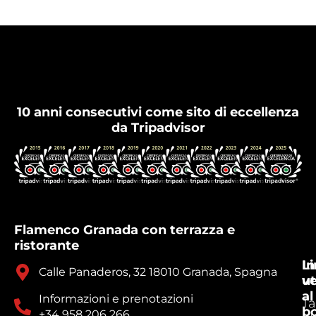
Flamenco Granada
10 anni consecutivi come sito di eccellenza
da Tripadvisor
Flamenco Granada con terrazza e
ristorante
In
Li
Calle Panaderos, 32 18010 Granada, Spagna
ve
ut
al
Informazioni e prenotazioni
Ta
b
+34 958 206 266