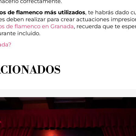
 hacerlo correctamente.
os de flamenco más utilizados
, te habrás dado c
es deben realizar para crear actuaciones impresion
os de flamenco en Granada
, recuerda que te espe
rante incluido.
ada?
ACIONADOS