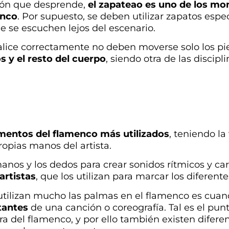
asión que desprende,
el zapateao es uno de los m
enco
. Por supuesto, se deben utilizar zapatos esp
ue se escuchen lejos del escenario.
alice correctamente no deben moverse solo los pi
 y el resto del cuerpo
, siendo otra de las discip
umentos del flamenco más utilizados
, teniendo l
opias manos del artista.
 manos y los dedos para crear sonidos rítmicos y c
artistas
, que los utilizan para marcar los diferen
ilizan mucho las palmas en el flamenco es cuan
tantes
de una canción o coreografía. Tal es el pun
a del flamenco, y por ello también existen diferen