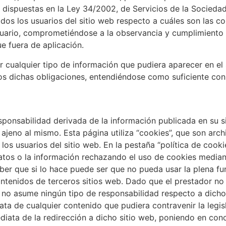
 dispuestas en la Ley 34/2002, de Servicios de la Socieda
odos los usuarios del sitio web respecto a cuáles son las 
uario, comprometiéndose a la observancia y cumplimiento ri
ue fuera de aplicación.
r cualquier tipo de información que pudiera aparecer en el 
s dichas obligaciones, entendiéndose como suficiente con l
esponsabilidad derivada de la información publicada en su 
ajeno al mismo. Esta página utiliza “cookies”, que son arc
los usuarios del sitio web. En la pestaña “política de cooki
atos o la información rechazando el uso de cookies median
er que si lo hace puede ser que no pueda usar la plena fun
contenidos de terceros sitios web. Dado que el prestador n
te no asume ningún tipo de responsabilidad respecto a dich
ta de cualquier contenido que pudiera contravenir la legisl
ediata de la redirección a dicho sitio web, poniendo en co