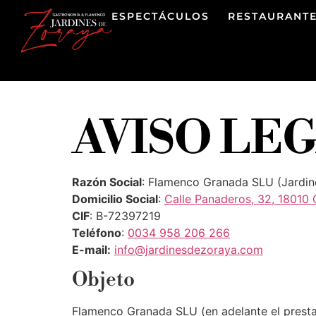
ESPECTÁCULOS
RESTAURANT
AVISO LE
Razón Social
: Flamenco Granada SLU (Jardin
Domicilio Social
:
Calle Panaderos, 32, 18010
CIF
: B-72397219
Teléfono
:
0034 958 206 266
E-mail:
info@jardinesdezoraya.com
Objeto
Flamenco Granada SLU (en adelante el prestad