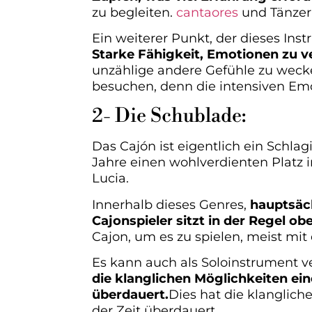
zu begleiten.
cantaores
und Tänzer
Ein weiterer Punkt, der dieses Ins
Starke Fähigkeit, Emotionen zu v
unzählige andere Gefühle zu wecke
besuchen, denn die intensiven Emot
2- Die Schublade:
Das Cajón ist eigentlich ein Schla
Jahre einen wohlverdienten Platz 
Lucia.
Innerhalb dieses Genres,
hauptsäch
Cajonspieler sitzt in der Regel ob
Cajon, um es zu spielen, meist mit
Es kann auch als Soloinstrument 
die klanglichen Möglichkeiten ei
überdauert.
Dies hat die klanglic
der Zeit überdauert.