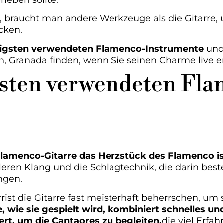
leben sollte.
 braucht man andere Werkzeuge als die Gitarre, 
cken.
figsten verwendeten Flamenco-Instrumente
und 
cín, Granada finden, wenn Sie seinen Charme live
gsten verwendeten Fl
:
Flamenco-Gitarre das Herzstück des Flamenco is
lleren Klang und die Schlagtechnik, die darin bes
ngen.
ist die Gitarre fast meisterhaft beherrschen, um s
, wie sie gespielt wird, kombiniert schnelles u
ert, um die Cantaores zu begleiten.
die viel Erfa