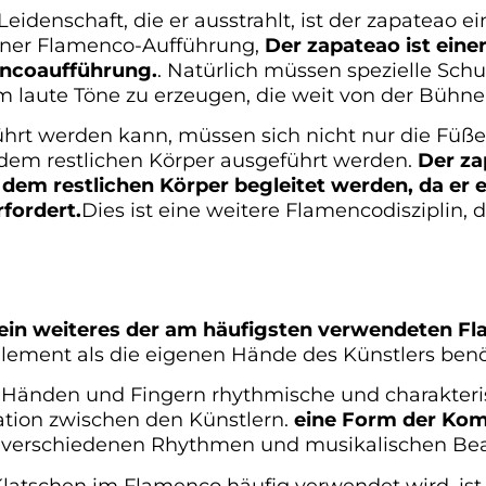
eidenschaft, die er ausstrahlt, ist der zapateao e
iner Flamenco-Aufführung,
Der zapateao ist eine
ncoaufführung.
. Natürlich müssen spezielle Sc
 laute Töne zu erzeugen, die weit von der Bühne 
ührt werden kann, müssen sich nicht nur die Füß
m restlichen Körper ausgeführt werden.
Der za
 restlichen Körper begleitet werden, da er ein
fordert.
Dies ist eine weitere Flamencodisziplin,
 ein weiteres der am häufigsten verwendeten F
 Element als die eigenen Hände des Künstlers benö
n Händen und Fingern rhythmische und charakteri
tion zwischen den Künstlern.
eine Form der Ko
e verschiedenen Rhythmen und musikalischen Bea
Klatschen im Flamenco häufig verwendet wird, i