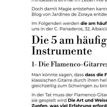
mindestens einmal im Leben live er
Doch damit Magie entstehen kann,
Blog von Jardines de Zoraya entde
Im Folgenden werden
die am häu
uns in der C. Panaderos, 32, Albai
Die 5 am häufi
Instrumente
1- Die Flamenco-Gitarre
Man könnte sagen, dass
dass die 
klassischen Gitarre durch ihren he
gleichzeitig zum Schwingen zu bri
In der Tat muss der Flamenco-Gitarr
sie gespielt wird
Die Art und Weise
Zupfen, was viel Erfahrung erford