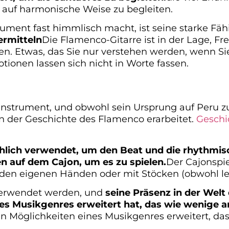
 auf harmonische Weise zu begleiten.
trument fast himmlisch macht, ist seine starke Fäh
ermitteln
Die Flamenco-Gitarre ist in der Lage, Fr
n. Etwas, das Sie nur verstehen werden, wenn S
ionen lassen sich nicht in Worte fassen.
ginstrument, und obwohl sein Ursprung auf Peru z
in der Geschichte des Flamenco erarbeitet.
Geschi
lich verwendet, um den Beat und die rhythmisc
en auf dem Cajon, um es zu spielen.
Der Cajonspie
 den eigenen Händen oder mit Stöcken (obwohl letz
verwendet werden, und
seine Präsenz in der Welt
nes Musikgenres erweitert hat, das wie wenige a
hen Möglichkeiten eines Musikgenres erweitert, d