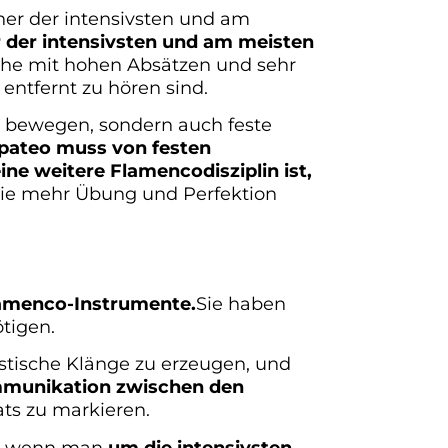
iner der intensivsten und am
r der intensivsten und am meisten
huhe mit hohen Absätzen und sehr
entfernt zu hören sind.
e bewegen, sondern auch feste
pateo muss von festen
e weitere Flamencodisziplin ist,
 die mehr Übung und Perfektion
lamenco-Instrumente.
Sie haben
tigen.
stische Klänge zu erzeugen, und
mmunikation zwischen den
ts zu markieren.
st, wenn man
um die intensivsten