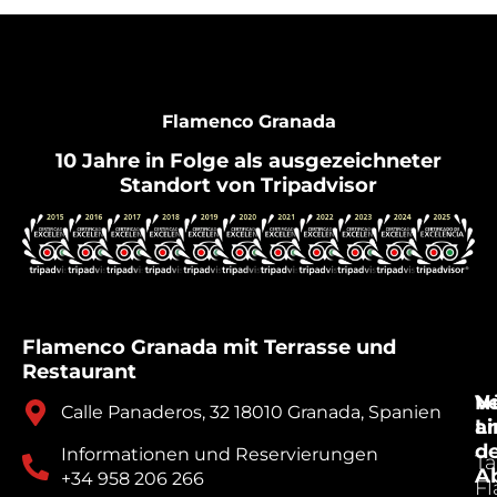
Flamenco Granada
10 Jahre in Folge als ausgezeichneter
Standort von Tripadvisor
Flamenco Granada mit Terrasse und
Restaurant
V
Nü
Calle Panaderos, 32 18010 Granada, Spanien
a
Li
d
Informationen und Reservierungen
Ta
A
+34 958 206 266
F