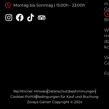
in
Montag bis Sonntag | 15:00h - 23:00h
G
B
W
m
do
k
Vi
Ga
Fo
Rechtlicher Hinweis
Datenschutzbestimmungen
Cookies-Politik
Bedingungen für Kauf und Buchung
Zoraya Gärten Copyright © 2024