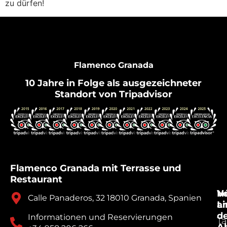
zu dürfen!
Flamenco Granada
10 Jahre in Folge als ausgezeichneter
Standort von Tripadvisor
Flamenco Granada mit Terrasse und
Restaurant
V
Nü
Calle Panaderos, 32 18010 Granada, Spanien
a
Li
d
Informationen und Reservierungen
Ta