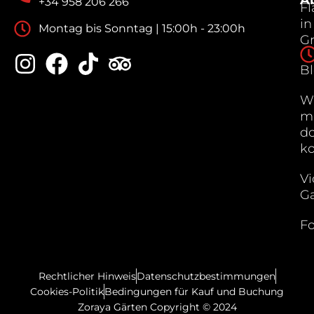
A
+34 958 206 266
F
in
Montag bis Sonntag | 15:00h - 23:00h
G
B
W
m
do
k
Vi
Ga
Fo
Rechtlicher Hinweis
Datenschutzbestimmungen
Cookies-Politik
Bedingungen für Kauf und Buchung
Zoraya Gärten Copyright © 2024