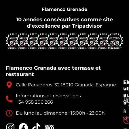
Flamenco Grenade
10 années consécutives comme site
d’excellence par Tripadvisor
Flamenco Granada avec terrasse et
restaurant
E
Li
Calle Panaderos, 32 18010 Granada, Espagne
v
ut
a
Informations et réservations
Ta
g
+34 958 206 266
F
à
Du lundi au dimanche : 15:00h - 23:00h
G