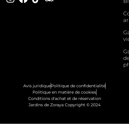
B
C
ar
Ga
vi
Ga
d
p
Avis juridique
Politique de confidentialité
Politique en matière de cookies
Conditions d'achat et de réservation
Jardins de Zoraya Copyright © 2024