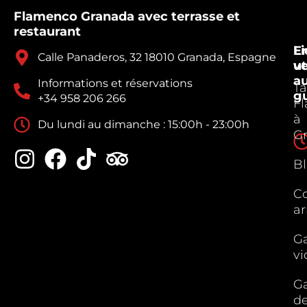
Flamenco Granada avec terrasse et
restaurant
E
Li
Calle Panaderos, 32 18010 Granada, Espagne
v
ut
a
Informations et réservations
Ta
g
+34 958 206 266
F
à
Du lundi au dimanche : 15:00h - 23:00h
G
B
C
ar
Ga
vi
Ga
d