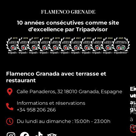
FLAMENCO GRENADE
10 années consécutives comme site
d’excellence par Tripadvisor
Flamenco Granada avec terrasse et
restaurant
E
Li
Calle Panaderos, 32 18010 Granada, Espagne
v
ut
a
Informations et réservations
Ta
g
+34 958 206 266
F
à
Du lundi au dimanche : 15:00h - 23:00h
G