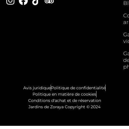
B
C
ar
Ga
vi
Ga
d
p
Avis juridique
Politique de confidentialité
Politique en matière de cookies
Conditions d'achat et de réservation
Jardins de Zoraya Copyright © 2024