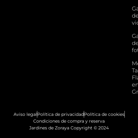
Ga
d
vi
Ga
d
fo
M
Ta
F
e
G
Aviso legal
Política de privacidad
Política de cookies
Condiciones de compra y reserva
Jardines de Zoraya Copyright © 2024