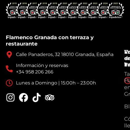
Flamenco Granada con terraza y
restaurante
V
E
Calle Panaderos, 32 18010 Granada, España
e
d
Ta
in
Información y reservas
+34 958 206 266
Ta
F
Lunes a Domingo | 15:00h – 23:00h
e
G
B
C
ll