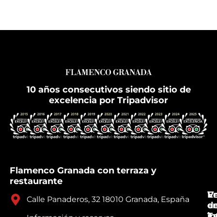
FLAMENCO GRANADA
10 años consecutivos siendo sitio de
excelencia por Tripadvisor
Flamenco Granada con terraza y
restaurante
V
E
Calle Panaderos, 32 18010 Granada, España
e
d
Ta
in