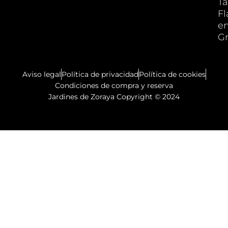
Ta
F
e
G
Aviso legal
Política de privacidad
Política de cookies
Condiciones de compra y reserva
Jardines de Zoraya Copyright © 2024