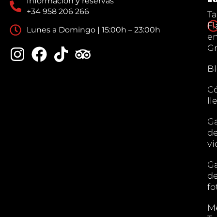
Información y reservas
+34 958 206 266
Ta
F
Lunes a Domingo | 15:00h – 23:00h
e
G
B
C
ll
Ga
d
vi
Ga
d
fo
M