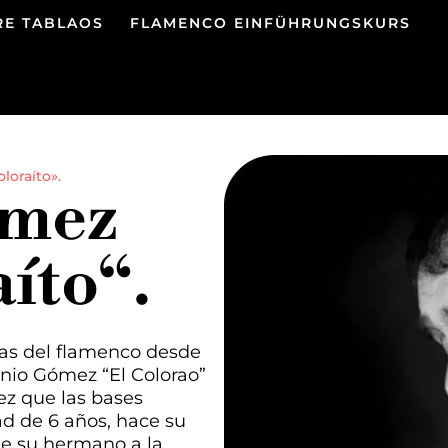
RE TABLAOS
FLAMENCO EINFÜHRUNGSKURS
loraíto».
ómez
íto“.
ras del flamenco desde
onio Gómez “El Colorao”
vez que las bases
ad de 6 años, hace su
e su hermano a la