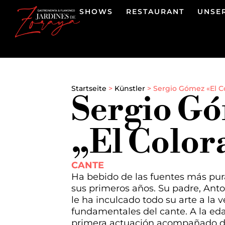
SHOWS
RESTAURANT
UNSE
Startseite
>
Künstler
>
Sergio Gómez «El Co
Sergio G
„El Colora
CANTE
Ha bebido de las fuentes más pu
sus primeros años. Su padre, Ant
le ha inculcado todo su arte a la 
fundamentales del cante. A la ed
primera actuación acompañado d