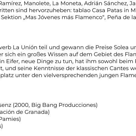
amírez, Manolete, La Moneta, Adrián Sánchez, Jar
tritten sind hervorzuheben: tablao Casa Patas in
er Sektion „Mas Jóvenes más Flamenco“, Peña de la
NNALE
b La Unión teil und gewann die Preise Solea un
t er sich ein großes Wissen auf dem Gebiet des 
in Eifer, neue Dinge zu tun, hat ihm sowohl beim
, und seine Kenntnisse der klassischen Cantes 
platz unter den vielversprechenden jungen Flam
IE
enz (2000, Big Bang Producciones)
ación de Granada)
 Pamies)
s)