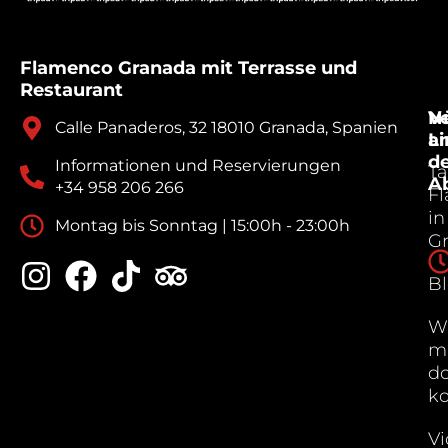
Flamenco Granada mit Terrasse und
Restaurant
V
Nü
Calle Panaderos, 32 18010 Granada, Spanien
a
Li
d
Informationen und Reservierungen
Ta
A
+34 958 206 266
F
in
Montag bis Sonntag | 15:00h - 23:00h
G
B
W
m
do
k
Vi