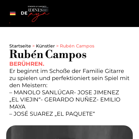
DE
Startseite
>
Künstler
>
Rubén Campos
Rubén Campos
BERÜHREN.
Er beginnt im Schoße der Familie Gitarre
zu spielen und perfektioniert sein Spiel mit
den Meistern:
– MANOLO SANLÚCAR- JOSE JIMENEZ
„EL VIEJIN“- GERARDO NUÑEZ- EMILIO
MAYA
– JOSÉ SUAREZ „EL PAQUETE“