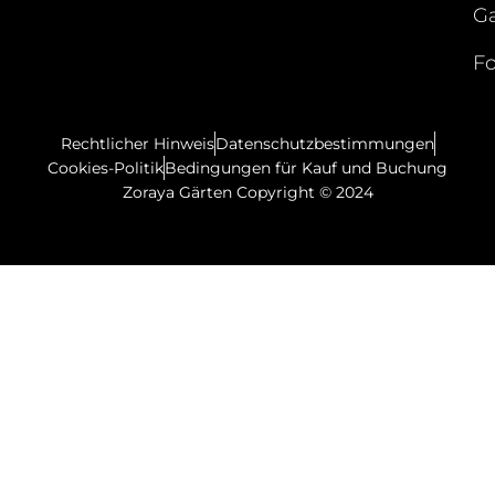
Ga
Fo
Rechtlicher Hinweis
Datenschutzbestimmungen
Cookies-Politik
Bedingungen für Kauf und Buchung
Zoraya Gärten Copyright © 2024