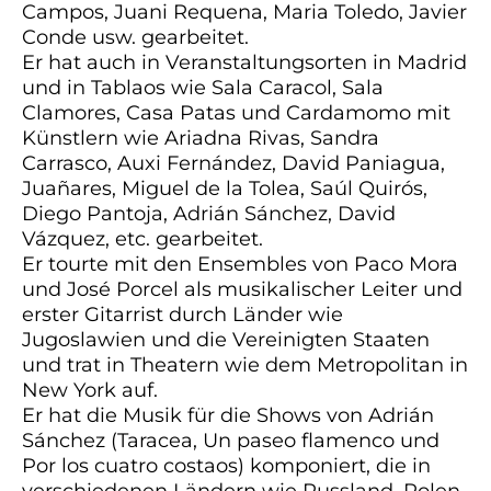
Campos, Juani Requena, Maria Toledo, Javier
Conde usw. gearbeitet.
Er hat auch in Veranstaltungsorten in Madrid
und in Tablaos wie Sala Caracol, Sala
Clamores, Casa Patas und Cardamomo mit
Künstlern wie Ariadna Rivas, Sandra
Carrasco, Auxi Fernández, David Paniagua,
Juañares, Miguel de la Tolea, Saúl Quirós,
Diego Pantoja, Adrián Sánchez, David
Vázquez, etc. gearbeitet.
Er tourte mit den Ensembles von Paco Mora
und José Porcel als musikalischer Leiter und
erster Gitarrist durch Länder wie
Jugoslawien und die Vereinigten Staaten
und trat in Theatern wie dem Metropolitan in
New York auf.
Er hat die Musik für die Shows von Adrián
Sánchez (Taracea, Un paseo flamenco und
Por los cuatro costaos) komponiert, die in
verschiedenen Ländern wie Russland, Polen,