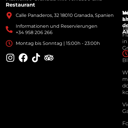
Restaurant
V
Nü
Calle Panaderos, 32 18010 Granada, Spanien
a
Li
d
Informationen und Reservierungen
Ta
A
+34 958 206 266
F
in
Montag bis Sonntag | 15:00h - 23:00h
G
B
W
m
do
k
Vi
Ga
Fo