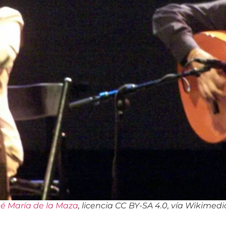
sé María de la Maza
, licencia CC BY-SA 4.0, vía Wikime