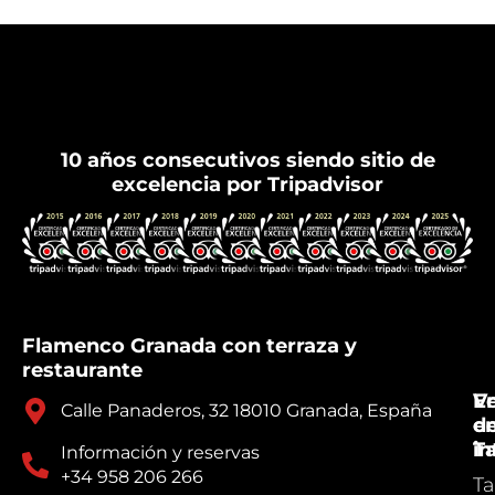
Flamenco Granada
10 años consecutivos siendo sitio de
excelencia por Tripadvisor
Flamenco Granada con terraza y
restaurante
V
E
Calle Panaderos, 32 18010 Granada, España
e
d
Ta
in
Información y reservas
+34 958 206 266
Ta