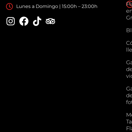
F
Lunes a Domingo | 15:00h – 23:00h
e
G
B
C
ll
Ga
d
vi
Ga
d
fo
M
Ta
F