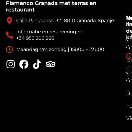
Flamenco Granada met terras en
restaurant
V
N
Calle Panaderos, 32 18010 Granada, Spanje
a
li
d
Informatie en reserveringen
F
k
+34 958 206 266
S
G
Maandag t/m zondag | 15u00 – 23u00
Di
m
S
G
B
Fo
Vi