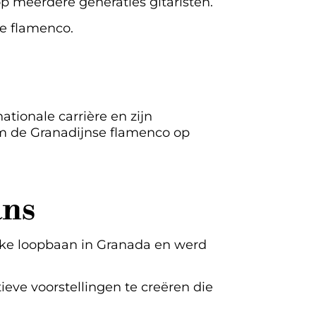
p meerdere generaties gitaristen.
de flamenco.
tionale carrière en zijn
m de Granadijnse flamenco op
ans
ieke loopbaan in Granada en werd
eve voorstellingen te creëren die