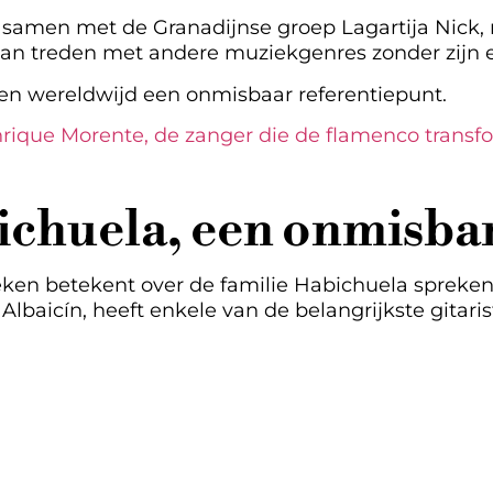
amen met de Granadijnse groep Lagartija Nick, 
an treden met andere muziekgenres zonder zijn es
sten wereldwijd een onmisbaar referentiepunt.
Enrique Morente, de zanger die de flamenco trans
ichuela, een onmisba
ken betekent over de familie Habichuela spreken
lbaicín, heeft enkele van de belangrijkste gitari