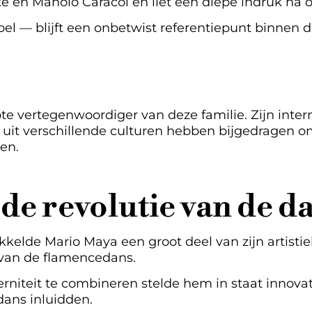
e en Manolo Caracol en liet een diepe indruk na o
voel — blijft een onbetwist referentiepunt binnen 
e vertegenwoordiger van deze familie. Zijn interna
t verschillende culturen hebben bijgedragen o
en.
de revolutie van de d
kelde Mario Maya een groot deel van zijn artist
e van de flamencedans.
niteit te combineren stelde hem in staat innovati
dans inluidden.