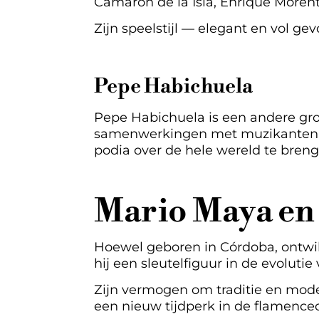
Camarón de la Isla, Enrique Morent
Zijn speelstijl — elegant en vol ge
Pepe Habichuela
Pepe Habichuela is een andere grot
samenwerkingen met muzikanten ui
podia over de hele wereld te breng
Mario Maya en 
Hoewel geboren in Córdoba, ontwik
hij een sleutelfiguur in de evoluti
Zijn vermogen om traditie en moder
een nieuw tijdperk in de flamence