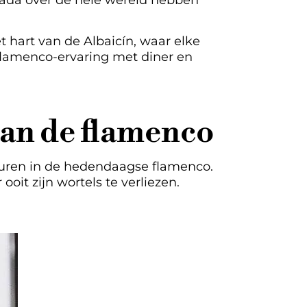
nada over de hele wereld hebben
t hart van de Albaicín, waar elke
 flamenco-ervaring met diner en
van de flamenco
iguren in de hedendaagse flamenco.
it zijn wortels te verliezen.