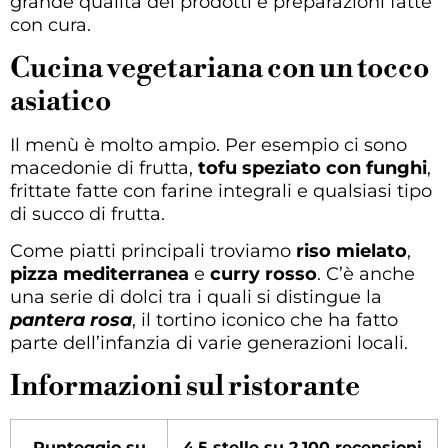
grande qualità dei prodotti e preparazioni fatte
con cura.
Cucina vegetariana con un tocco
asiatico
Il menù è molto ampio. Per esempio ci sono
macedonie di frutta,
tofu speziato con funghi
,
frittate fatte con farine integrali e qualsiasi tipo
di succo di frutta.
Come piatti principali troviamo
riso mielato
,
pizza mediterranea
e
curry rosso
. C’è anche
una serie di dolci tra i quali si distingue la
pantera rosa
, il tortino iconico che ha fatto
parte dell’infanzia di varie generazioni locali.
Informazioni sul ristorante
Punteggio su
4,5 stelle su 2.100 recensioni