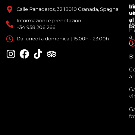
In
Li
Calle Panaderos, 32 18010 Granada, Spagna
ve
ut
al
Informazioni e prenotazioni
Ta
b
+34 958 206 266
F
a
Da lunedì a domenica | 15:00h - 23:00h
G
B
C
ar
Ga
vi
Ga
fo