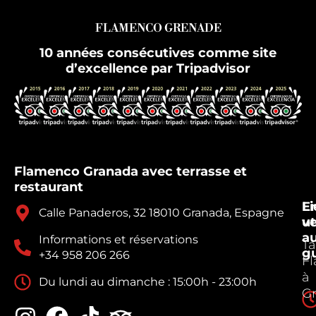
FLAMENCO GRENADE
10 années consécutives comme site
d’excellence par Tripadvisor
Flamenco Granada avec terrasse et
restaurant
E
Li
Calle Panaderos, 32 18010 Granada, Espagne
v
ut
a
Informations et réservations
Ta
g
+34 958 206 266
F
à
Du lundi au dimanche : 15:00h - 23:00h
G