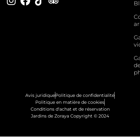
B
C
ar
Ga
vi
Ga
d
p
Avis juridique
Politique de confidentialité
Politique en matière de cookies
Conditions d'achat et de réservation
Jardins de Zoraya Copyright © 2024