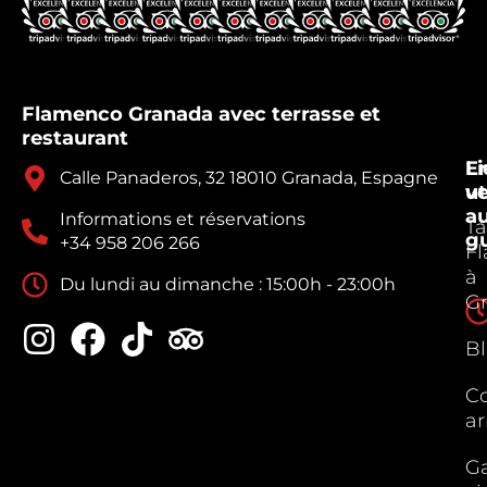
Flamenco Granada avec terrasse et
restaurant
E
Li
Calle Panaderos, 32 18010 Granada, Espagne
v
ut
a
Informations et réservations
Ta
g
+34 958 206 266
F
à
Du lundi au dimanche : 15:00h - 23:00h
G
B
C
ar
Ga