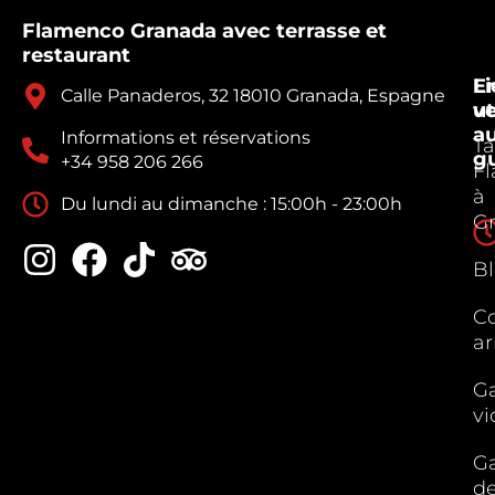
Flamenco Granada avec terrasse et
restaurant
E
Li
Calle Panaderos, 32 18010 Granada, Espagne
v
ut
a
Informations et réservations
Ta
g
+34 958 206 266
F
à
Du lundi au dimanche : 15:00h - 23:00h
G
B
C
ar
Ga
vi
Ga
d