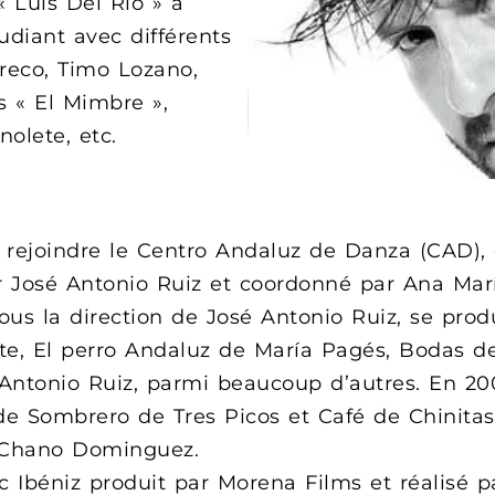
 Luis Del Río » à
udiant avec différents
reco, Timo Lozano,
s « El Mimbre »,
nolete, etc.
r rejoindre le Centro Andaluz de Danza (CAD),
r José Antonio Ruiz et coordonné par Ana Marí
us la direction de José Antonio Ruiz, se prod
e, El perro Andaluz de María Pagés, Bodas d
Antonio Ruiz, parmi beaucoup d’autres. En 2004
e Sombrero de Tres Picos et Café de Chinitas,
 Chano Dominguez.
ac Ibéniz produit par Morena Films et réalisé p