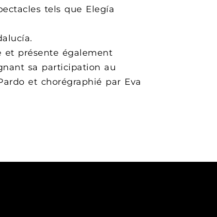
pectacles tels que Elegía
alucía.
e et présente également
gnant sa participation au
 Pardo et chorégraphié par Eva