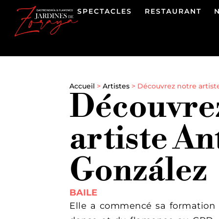
SPECTACLES
RESTAURANT
Accueil
>
Artistes
>
Découvrez notre artist
Découvrez
artiste An
González
BAILE
Elle a commencé sa formation