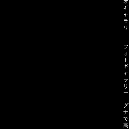
オ
ギ
ャ
ラ
リ
ー
フ
ォ
ト
ギ
ャ
ラ
リ
ー
グ
ナ
で
高