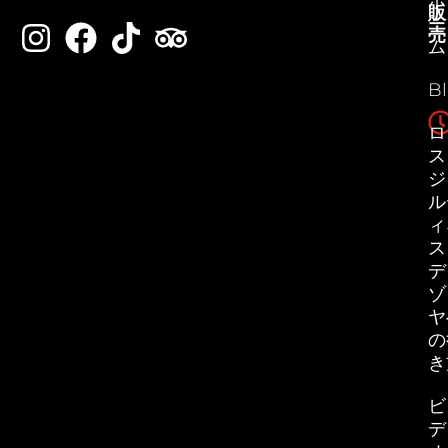
ホ
販
ー
売
ム
B
ロ
ス
ジ
ル
ィ
ス
デ
ゾ
ヤ
の
き
ビ
デ