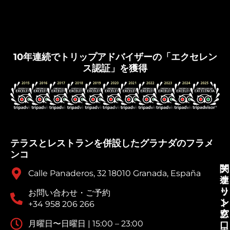
グラナダ・フラメンコ
10年連続でトリップアドバイザーの「エクセレン
ス認証」を獲得
テラスとレストランを併設したグラナダのフラメ
ンコ
チ
関
Calle Panaderos, 32 18010 Granada, España
ケ
連
ッ
リ
お問い合わせ・ご予約
ト
ン
+34 958 206 266
窓
ク
月曜日〜日曜日 | 15:00 – 23:00
口