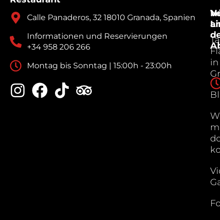
V
Nü
Calle Panaderos, 32 18010 Granada, Spanien
a
Li
d
Informationen und Reservierungen
Ta
A
+34 958 206 266
F
in
Montag bis Sonntag | 15:00h - 23:00h
G
B
W
m
do
k
Vi
Ga
Fo