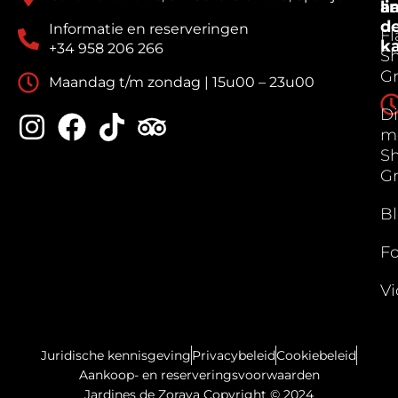
a
li
d
Informatie en reserveringen
F
k
+34 958 206 266
S
G
Maandag t/m zondag | 15u00 – 23u00
Di
m
S
G
B
Fo
Vi
Juridische kennisgeving
Privacybeleid
Cookiebeleid
Aankoop- en reserveringsvoorwaarden
Jardines de Zoraya Copyright © 2024