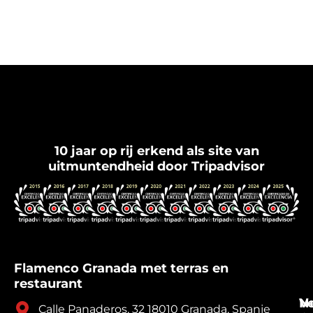
Flamenco Granada
10 jaar op rij erkend als site van
uitmuntendheid door Tripadvisor
Flamenco Granada met terras en
restaurant
V
N
Calle Panaderos, 32 18010 Granada, Spanje