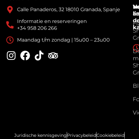
V
N
Calle Panaderos, 32 18010 Granada, Spanje
a
li
d
Informatie en reserveringen
F
k
+34 958 206 266
S
G
Maandag t/m zondag | 15u00 – 23u00
Di
m
S
G
B
Fo
Vi
Juridische kennisgeving
Privacybeleid
Cookiebeleid