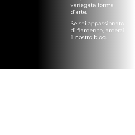
variegata forma
d’arte.
Se sei appassionato
di flamenco, amerai
il nostro blog.