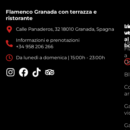
Flamenco Granada con terrazza e
ristorante
In
Li
Calle Panaderos, 32 18010 Granada, Spagna
ve
ut
al
Informazioni e prenotazioni
Ta
b
+34 958 206 266
F
a
Da lunedì a domenica | 15:00h - 23:00h
G
B
C
ar
Ga
vi
Ga