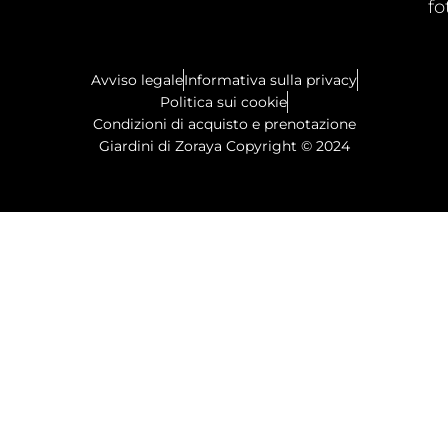
fo
Avviso legale
Informativa sulla privacy
Politica sui cookie
Condizioni di acquisto e prenotazione
Giardini di Zoraya Copyright © 2024