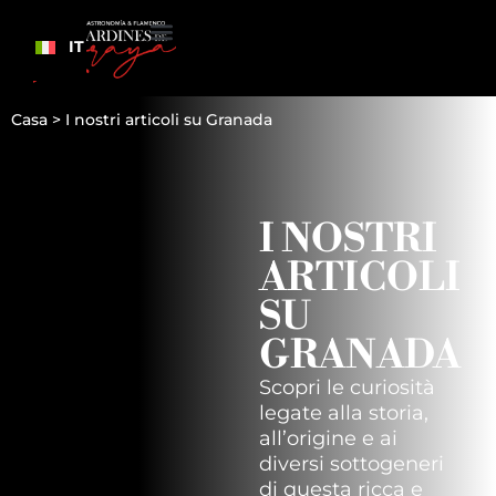
IT
Casa
>
I nostri articoli su Granada
I NOSTRI
ARTICOLI
SU
GRANADA
Scopri le curiosità
legate alla storia,
all’origine e ai
diversi sottogeneri
di questa ricca e