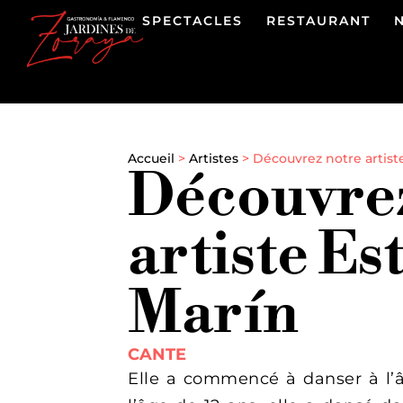
SPECTACLES
RESTAURANT
Accueil
>
Artistes
>
Découvrez notre artist
Découvrez
artiste Es
Marín
CANTE
Elle a commencé à danser à l’â