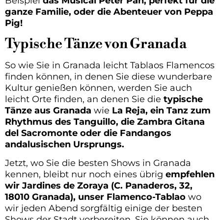
Beispiel
das Musical Peter Pan, perfekt für die
ganze Familie, oder die Abenteuer von Peppa
Pig!
Typische Tänze von Granada
So wie Sie in Granada leicht Tablaos Flamencos
finden können, in denen Sie diese wunderbare
Kultur genießen können, werden Sie auch
leicht Orte finden, an denen Sie die
typische
Tänze aus Granada
wie
La Reja, ein Tanz zum
Rhythmus des Tanguillo, die Zambra Gitana
del Sacromonte oder die Fandangos
andalusischen Ursprungs.
Jetzt, wo Sie die besten Shows in Granada
kennen, bleibt nur noch eines übrig
empfehlen
wir Jardines de Zoraya (C. Panaderos, 32,
18010 Granada), unser Flamenco-Tablao
wo
wir jeden Abend sorgfältig einige der besten
Shows der Stadt vorbereiten, Sie können auch