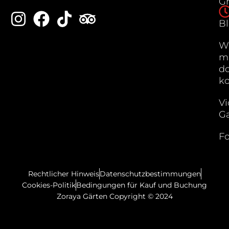
G
B
W
m
do
k
Vi
Ga
Fo
Rechtlicher Hinweis
Datenschutzbestimmungen
Cookies-Politik
Bedingungen für Kauf und Buchung
Zoraya Gärten Copyright © 2024