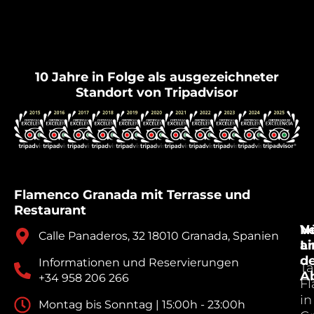
Flamenco Granada
10 Jahre in Folge als ausgezeichneter
Standort von Tripadvisor
Flamenco Granada mit Terrasse und
Restaurant
V
Nü
Calle Panaderos, 32 18010 Granada, Spanien
a
Li
d
Informationen und Reservierungen
Ta
A
+34 958 206 266
F
in
Montag bis Sonntag | 15:00h - 23:00h