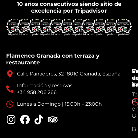
10 años consecutivos siendo sitio de
excelencia por Tripadvisor
Flamenco Granada con terraza y
restaurante
V
E
Calle Panaderos, 32 18010 Granada, España
e
d
Ta
in
Información y reservas
+34 958 206 266
Ta
F
Lunes a Domingo | 15:00h – 23:00h
e
G
B