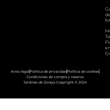
Ga
d
fo
M
Ta
F
e
G
Aviso legal
Política de privacidad
Política de cookies
Condiciones de compra y reserva
Jardines de Zoraya Copyright © 2024