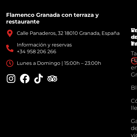
Flamenco Granada con terraza y
restaurante
V
E
Calle Panaderos, 32 18010 Granada, España
e
d
Ta
in
Información y reservas
+34 958 206 266
Ta
F
Lunes a Domingo | 15:00h – 23:00h
e
G
B
C
ll
Ga
d
vi