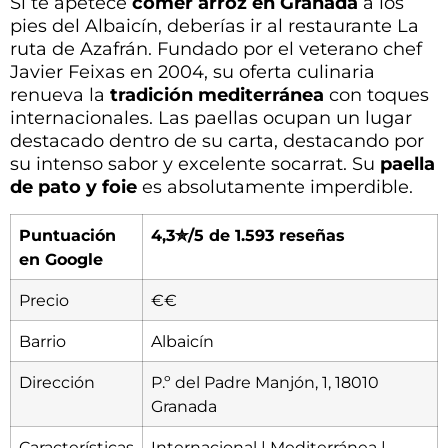
Si te apetece
comer arroz en Granada
a los
pies del Albaicín, deberías ir al restaurante La
ruta de Azafrán. Fundado por el veterano chef
Javier Feixas en 2004, su oferta culinaria
renueva la
tradición mediterránea
con toques
internacionales. Las paellas ocupan un lugar
destacado dentro de su carta, destacando por
su intenso sabor y excelente socarrat. Su
paella
de pato y foie
es absolutamente imperdible.
Puntuación
4,3✮/5 de 1.593 reseñas
en Google
Precio
€€
Barrio
Albaicín
Dirección
P.º del Padre Manjón, 1, 18010
Granada
Características
Internacional | Mediterránea |