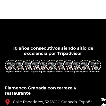
Flamenco Granada
10 años consecutivos siendo sitio de
excelencia por Tripadvisor
Flamenco Granada con terraza y
restaurante
V
E
Calle Panaderos, 32 18010 Granada, España
e
d