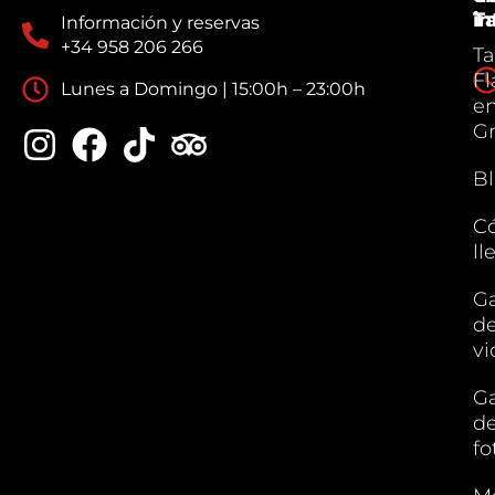
Ta
in
Información y reservas
+34 958 206 266
Ta
F
Lunes a Domingo | 15:00h – 23:00h
e
G
B
C
ll
Ga
d
vi
Ga
d
fo