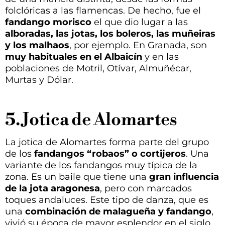
folclóricas a las flamencas. De hecho, fue el
fandango morisco
el que dio lugar a las
alboradas, las jotas, los boleros, las muñeiras
y los malhaos
, por ejemplo. En Granada, son
muy habituales en el Albaicín
y en las
poblaciones de Motril, Otívar, Almuñécar,
Murtas y Dólar.
5. Jotica de Alomartes
La jotica de Alomartes forma parte del grupo
de los
fandangos “robaos” o cortijeros
. Una
variante de los fandangos muy típica de la
zona. Es un baile que tiene una
gran influencia
de la jota aragonesa
, pero con marcados
toques andaluces. Este tipo de danza, que es
una
combinación de malagueña y fandango
,
vivió su época de mayor esplendor en el siglo