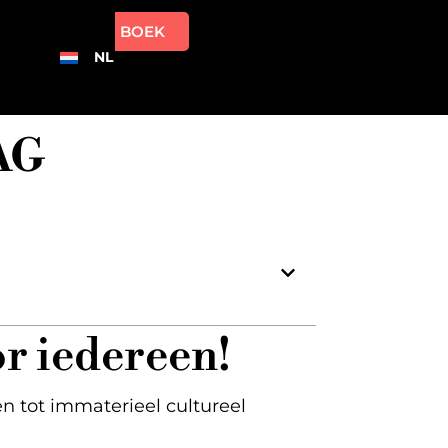
BOEK
NL
AG
r iedereen!
n tot immaterieel cultureel