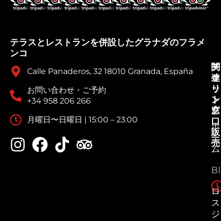
テラスとレストランを併設したグラナダのフラメ
ンコ
チ
関
Calle Panaderos, 32 18010 Granada, España
ケ
連
ッ
リ
お問い合わせ・ご予約
ト
ン
+34 958 206 266
窓
ク
月曜日〜日曜日 | 15:00 – 23:00
口
ホ
販
ー
売
ム
B
ロ
ス
ジ