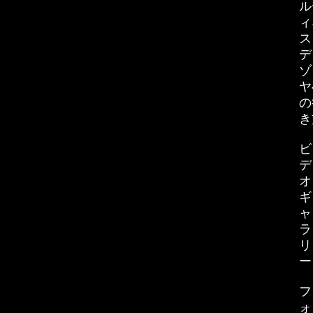
ル
ィ
ス
デ
ゾ
ヤ
の
き
ビ
デ
オ
ギ
ャ
ラ
リ
ー
フ
ォ