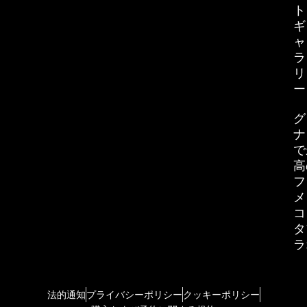
ト
ギ
ャ
ラ
リ
ー
グ
ナ
で
高
フ
メ
コ
タ
ラ
法的通知
プライバシーポリシー
クッキーポリシー