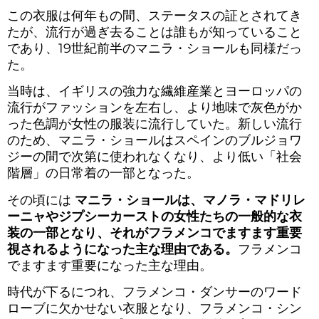
この衣服は何年もの間、ステータスの証とされてき
たが、流行が過ぎ去ることは誰もが知っていること
であり、19世紀前半のマニラ・ショールも同様だっ
た。
当時は、イギリスの強力な繊維産業とヨーロッパの
流行がファッションを左右し、より地味で灰色がか
った色調が女性の服装に流行していた。新しい流行
のため、マニラ・ショールはスペインのブルジョワ
ジーの間で次第に使われなくなり、より低い「社会
階層」の日常着の一部となった。
その頃には
マニラ・ショールは、マノラ・マドリレ
ーニャやジプシーカーストの女性たちの一般的な衣
装の一部となり、それがフラメンコでますます重要
視されるようになった主な理由である。
フラメンコ
でますます重要になった主な理由。
時代が下るにつれ、フラメンコ・ダンサーのワード
ローブに欠かせない衣服となり、フラメンコ・シン