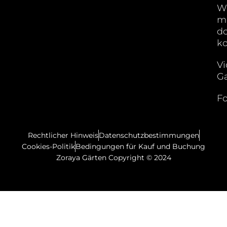
W
m
do
k
Vi
Ga
Fo
Rechtlicher Hinweis
Datenschutzbestimmungen
Cookies-Politik
Bedingungen für Kauf und Buchung
Zoraya Gärten Copyright © 2024