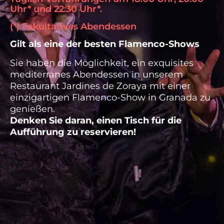
Uhr* und 22:30 Uhr*.
(*) Fakultatives Abendessen
Gilt als eine der besten Flamenco-Shows
Sie haben die Möglichkeit, ein exquisites
mediterranes Abendessen in unserem
Restaurant Jardines de Zoraya mit einer
einzigartigen Flamenco-Show in Granada zu
genießen.
Denken Sie daran, einen Tisch für die
Aufführung zu reservieren!