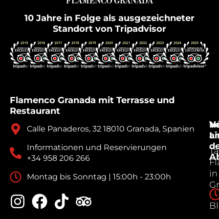
FLAMENCO GRANADA
10 Jahre in Folge als ausgezeichneter
Standort von Tripadvisor
Flamenco Granada mit Terrasse und
Restaurant
V
Nü
Calle Panaderos, 32 18010 Granada, Spanien
a
Li
d
Informationen und Reservierungen
Ta
A
+34 958 206 266
F
in
Montag bis Sonntag | 15:00h - 23:00h
G
B