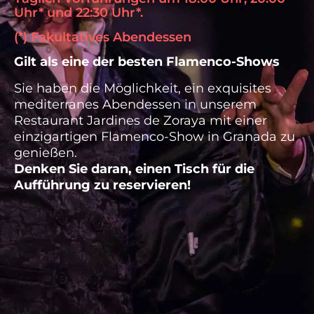
Uhr* und 22:30 Uhr*.
(*) Fakultatives Abendessen
Gilt als eine der besten Flamenco-Shows
Sie haben die Möglichkeit, ein exquisites
mediterranes Abendessen in unserem
Restaurant Jardines de Zoraya mit einer
einzigartigen Flamenco-Show in Granada zu
genießen.
Denken Sie daran, einen Tisch für die
Aufführung zu reservieren!