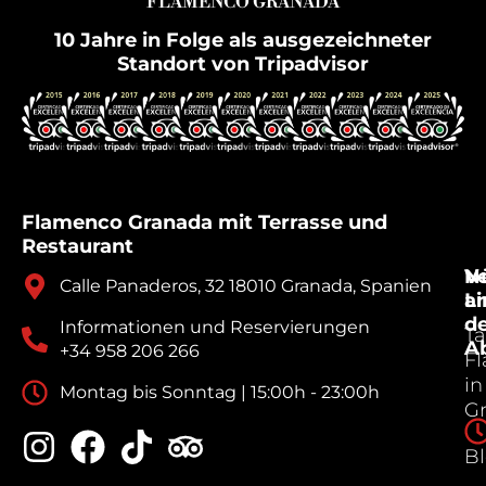
FLAMENCO GRANADA
10 Jahre in Folge als ausgezeichneter
Standort von Tripadvisor
Flamenco Granada mit Terrasse und
Restaurant
V
Nü
Calle Panaderos, 32 18010 Granada, Spanien
a
Li
d
Informationen und Reservierungen
Ta
A
+34 958 206 266
F
in
Montag bis Sonntag | 15:00h - 23:00h
G
B