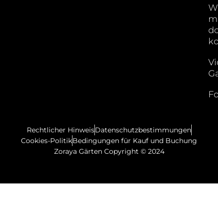
W
m
do
k
Vi
Ga
Fo
Rechtlicher Hinweis
Datenschutzbestimmungen
Cookies-Politik
Bedingungen für Kauf und Buchung
Zoraya Gärten Copyright © 2024