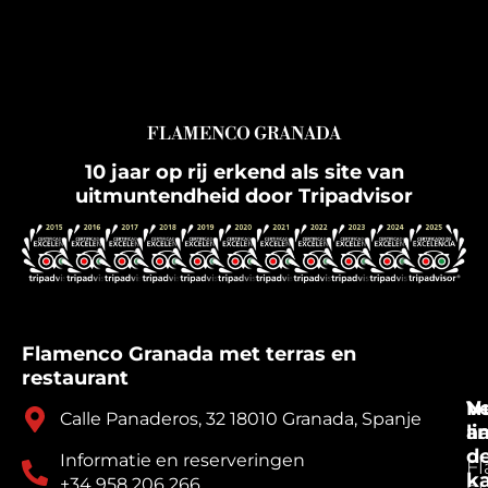
FLAMENCO GRANADA
10 jaar op rij erkend als site van
uitmuntendheid door Tripadvisor
Flamenco Granada met terras en
restaurant
V
N
Calle Panaderos, 32 18010 Granada, Spanje
a
li
d
Informatie en reserveringen
F
k
+34 958 206 266