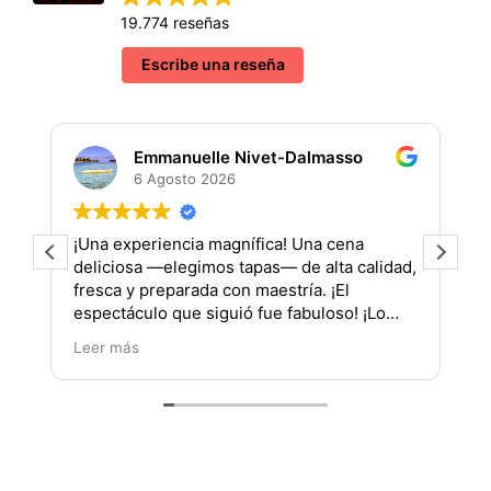
19.774 reseñas
Escribe una reseña
Emmanuelle Nivet-Dalmasso
6 Agosto 2026
¡Una experiencia magnífica! Una cena
¡
deliciosa —elegimos tapas— de alta calidad,
fresca y preparada con maestría. ¡El
(
espectáculo que siguió fue fabuloso! ¡Lo
recomiendo al 200%! Gracias por su
Leer más
profesionalismo, tanto en la cocina como en
el escenario. Artistas y actuación
impresionantes. ¡Bravo y mil gracias por
esta maravillosa experiencia compartida!
(Traducido por Google,
ver original
)