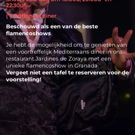
22:30u*.
(*) Optioneel diner
Beschouwd als een van de beste
flamencoshows
Je hebt de mogelijkheid om te genieten van
een voortreffelijk Mediterraans diner in ons
restaurant Jardines de Zoraya met een
unieke flamencoshow in Granada.
Vergeet niet een tafel te reserveren voor de
voorstelling!