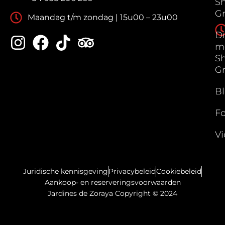
S
G
Maandag t/m zondag | 15u00 – 23u00
Di
m
S
G
B
Fo
Vi
Juridische kennisgeving
Privacybeleid
Cookiebeleid
Aankoop- en reserveringsvoorwaarden
Jardines de Zoraya Copyright © 2024