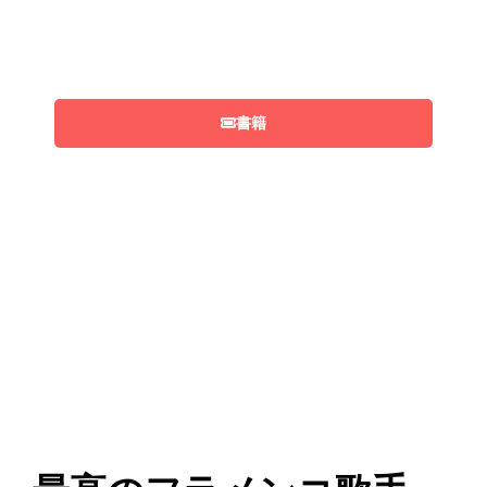
150人収容の
屋外ガーデン
。
書籍