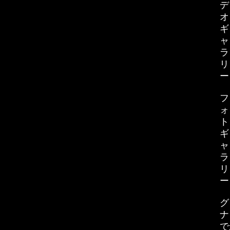
デ
オ
ギ
ャ
ラ
リ
ー
フ
ォ
ト
ギ
ャ
ラ
リ
ー
グ
ナ
で