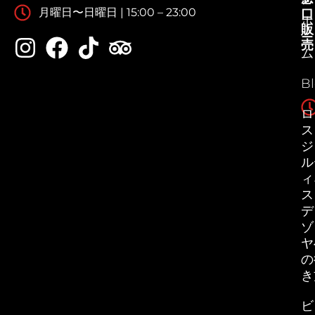
月曜日〜日曜日 | 15:00 – 23:00
口
ホ
販
ー
売
ム
B
ロ
ス
ジ
ル
ィ
ス
デ
ゾ
ヤ
の
き
ビ