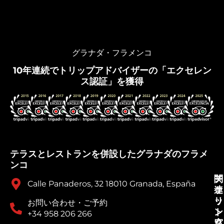
グラナダ・フラメンコ
10年連続でトリップアドバイザーの「エクセレン
ス認証」を獲得
テラスとレストランを併設したグラナダのフラメ
ンコ
チ
関
Calle Panaderos, 32 18010 Granada, España
ケ
連
ッ
リ
お問い合わせ・ご予約
ト
ン
+34 958 206 266
窓
ク