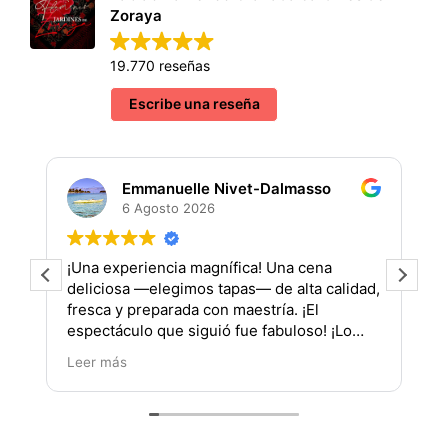
Zoraya
19.770 reseñas
Escribe una reseña
Emmanuelle Nivet-Dalmasso
6 Agosto 2026
¡Una experiencia magnífica! Una cena
¡
deliciosa —elegimos tapas— de alta calidad,
fresca y preparada con maestría. ¡El
(
espectáculo que siguió fue fabuloso! ¡Lo
recomiendo al 200%! Gracias por su
Leer más
profesionalismo, tanto en la cocina como en
el escenario. Artistas y actuación
impresionantes. ¡Bravo y mil gracias por
esta maravillosa experiencia compartida!