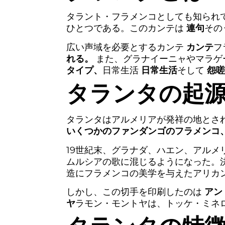
タラント・フラメンコとしても知られ
ひとつである。このカンテは
連句
その
広い声域を必要とするカンテ
カンテ
フ
れる。
また、グラナイーニャやマラゲ
タイプ、
日常生活
日常生活
そして
怨嗟
タランタの起
タランタはアルメリアが発祥の地とさ
いくつかのファンダンゴのフラメンコ
19世紀末、グラナダ、ハエン、アル
ムルシアの歌に混じるようになった。
造にフラメンコの美学を与えたアリカン
しかし、この切手を印刷したのは
アン
ヤ
ラモン・モントヤは、トッケ・ミネ