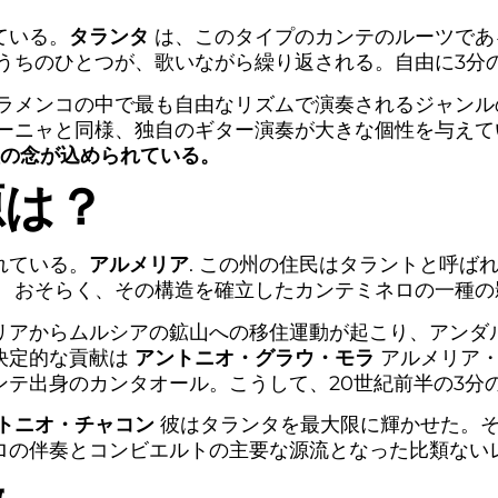
ている。
タランタ
は、このタイプのカンテのルーツであ
うちのひとつが、歌いながら繰り返される。自由に3分
ラメンコの中で最も自由なリズムで演奏されるジャン
ーニャと同様、独自のギター演奏が大きな個性を与えて
の念が込められている。
源は？
れている。
アルメリア
. この州の住民はタラントと呼ば
、
おそらく、その構造を確立したカンテミネロの一種の
メリアからムルシアの鉱山への移住運動が起こり、アンダ
決定的な貢献は
アントニオ・グラウ・モラ
アルメリア・
テ出身のカンタオール。こうして、20世紀前半の3分
トニオ・チャコン
彼はタランタを最大限に輝かせた。
ロの伴奏とコンビエルトの主要な源流となった比類ない