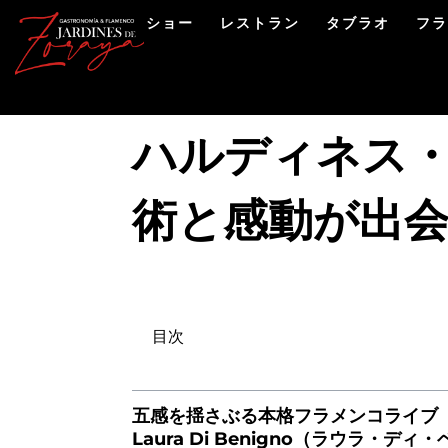
ショー
レストラン
タブラオ
フ
ハルディネス
術と感動が出
目次
五感を揺さぶる本格フラメンコライブ
Laura Di Benigno（ラウラ・デ