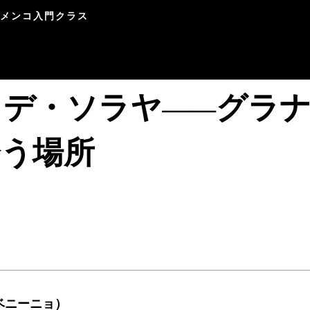
ラメンコ入門クラス
・デ・ソラヤ——グラ
会う場所
ィ・ベニーニョ）