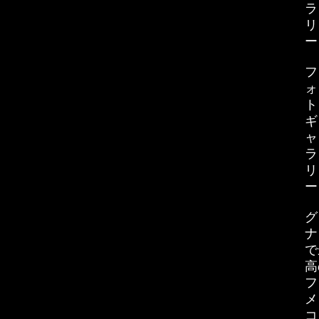
ラ
リ
ー
フ
ォ
ト
ギ
ャ
ラ
リ
ー
グ
ナ
で
高
フ
メ
コ