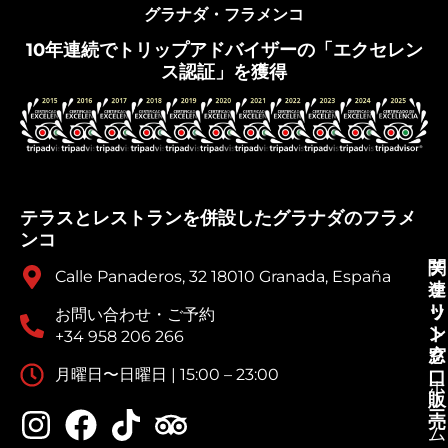
グラナダ・フラメンコ
10年連続でトリップアドバイザーの「エクセレン
ス認証」を獲得
テラスとレストランを併設したグラナダのフラメ
ンコ
チ
関
Calle Panaderos, 32 18010 Granada, España
ケ
連
ッ
リ
お問い合わせ・ご予約
ト
ン
+34 958 206 266
窓
ク
月曜日〜日曜日 | 15:00 – 23:00
口
ホ
販
ー
売
ム