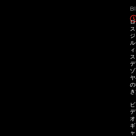
B
ロ
ス
ジ
ル
ィ
ス
デ
ゾ
ヤ
の
き
ビ
デ
オ
ギ
ャ