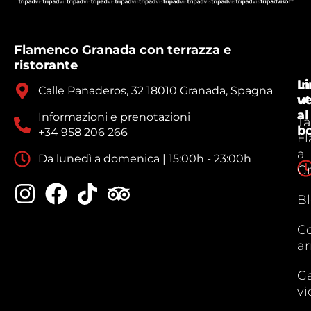
Flamenco Granada con terrazza e
ristorante
In
Li
Calle Panaderos, 32 18010 Granada, Spagna
ve
ut
al
Informazioni e prenotazioni
Ta
b
+34 958 206 266
F
a
Da lunedì a domenica | 15:00h - 23:00h
G
B
C
ar
Ga
vi