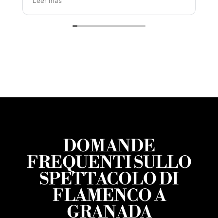
Leer más
profesionalismo, tanto en la cocina como en
el escenario. Artistas y actuación
impresionantes. ¡Bravo y mil gracias por
esta maravillosa experiencia compartida!
(Traducido por Google,
ver original
)
DOMANDE
FREQUENTI SULLO
SPETTACOLO DI
FLAMENCO A
GRANADA