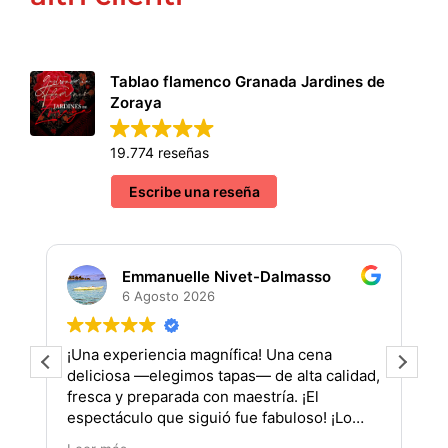
Tablao flamenco Granada Jardines de
Zoraya
19.774 reseñas
Escribe una reseña
Emmanuelle Nivet-Dalmasso
6 Agosto 2026
¡Una experiencia magnífica! Una cena
¡
deliciosa —elegimos tapas— de alta calidad,
fresca y preparada con maestría. ¡El
(
espectáculo que siguió fue fabuloso! ¡Lo
recomiendo al 200%! Gracias por su