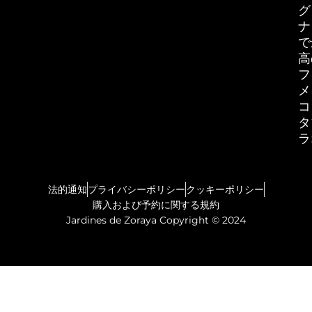
グ
ナ
で
高
フ
メ
コ
タ
ラ
法的通知
プライバシーポリシー
クッキーポリシー
購入および予約に関する規約
Jardines de Zoraya Copyright © 2024