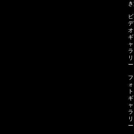
き
ビ
デ
オ
ギ
ャ
ラ
リ
ー
フ
ォ
ト
ギ
ャ
ラ
リ
ー