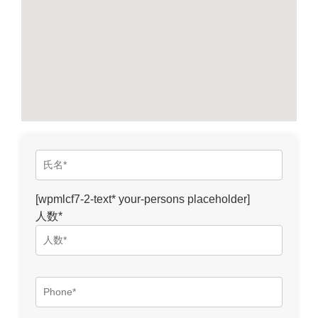
[wpmlcf7-2-text* your-persons placeholder]
人数*