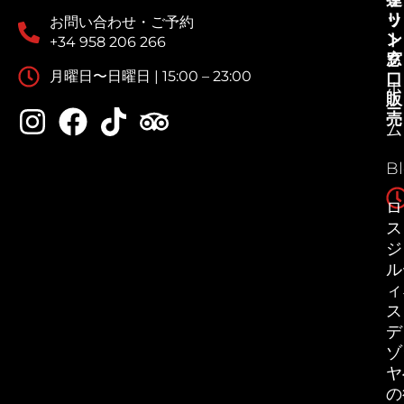
ッ
リ
お問い合わせ・ご予約
ト
ン
+34 958 206 266
窓
ク
月曜日〜日曜日 | 15:00 – 23:00
口
ホ
販
ー
売
ム
B
ロ
ス
ジ
ル
ィ
ス
デ
ゾ
ヤ
の